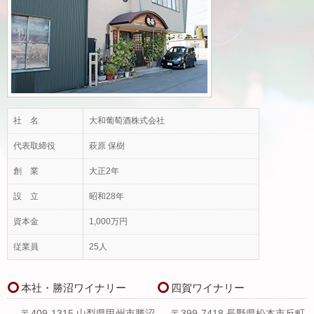
社 名
大和葡萄酒株式会社
代表取締役
萩原 保樹
創 業
大正2年
設 立
昭和28年
資本金
1,000万円
従業員
25人
本社・勝沼ワイナリー
四賀ワイナリー
〒409-1315 山梨県甲州市勝沼
〒399-7418 長野県松本市反町