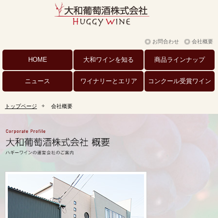
お問合わせ
会社概要
HOME
大和ワインを
知る
商品
ラインナップ
ニュース
ワイナリーと
エリア
コンクール
受賞ワイン
トップページ
会社概要