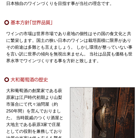
日本独自のワインづくりを目指す事が当社の理念です。
ワインの市場は世界市場であり産地の個性はその国の食文化と共
に繁栄します。国土の狭い日本のワインは栽培面積に限界があり
その前途は多難とも言えましょう。 しかし環境が整っていない事
を言い訳に世界の傾向を無視出来ません。 当社は品質も価格も世
界水準でワインづくりする事を方針と致します。
大和葡萄酒の創業家である萩
原家は江戸時代初期より山梨
市落合にて代々油問屋（約
250年間）を営んでおりまし
た。 当時親戚のつくり酒屋と
大地主である萩原3家で庄屋
としての役割を兼務しており
油屋の当家は代々右八を襲名