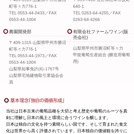
町等々力776-1
640-1
TEL 0553-44-0433／FAX
TEL 0263-64-4255／FAX
0553-44-1004
0263-64-4266
農園開発部
有限会社ファームワイン(販
売会社)
〒409-1315 山梨県甲州市勝沼
山梨県甲州市勝沼町等々力
町等々力776-1
甲龍葡萄生産組合 (醸造用葡萄
TEL 0553-44-1973／FAX
用)
0553-44-1004
山梨県知事免許(6)-1767号
山梨県宅地建物取引業協会会
員
当社は日本古来の葡萄品種を大切と考え歴史や葡萄のルーツを真
剣に理解し日本の風土と環境に合うワインを醸します。
日本は独自の文化を持つ素晴らしい国です。そして育まれた食文
化は世界から高く評価されています。日本独自の価値観を誇りに