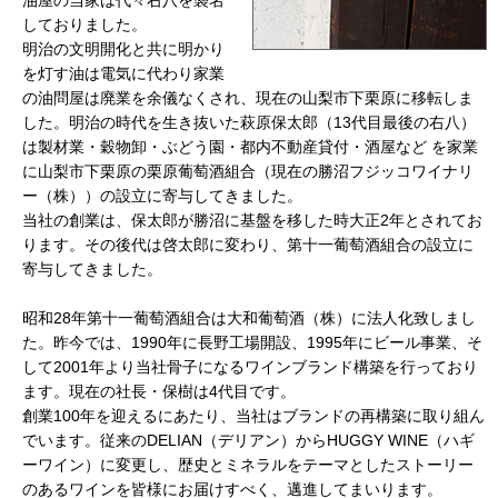
しておりました。
明治の文明開化と共に明かり
を灯す油は電気に代わり家業
の油問屋は廃業を余儀なくされ、現在の山梨市下栗原に移転しま
した。明治の時代を生き抜いた萩原保太郎（13代目最後の右八）
は製材業・穀物卸・ぶどう園・都内不動産貸付・酒屋など を家業
に山梨市下栗原の栗原葡萄酒組合（現在の勝沼フジッコワイナリ
ー（株））の設立に寄与してきました。
当社の創業は、保太郎が勝沼に基盤を移した時大正2年とされてお
ります。その後代は啓太郎に変わり、第十一葡萄酒組合の設立に
寄与してきました。
昭和28年第十一葡萄酒組合は大和葡萄酒（株）に法人化致しまし
た。昨今では、1990年に長野工場開設、1995年にビール事業、そ
して2001年より当社骨子になるワインブランド構築を行っており
ます。現在の社長・保樹は4代目です。
創業100年を迎えるにあたり、当社はブランドの再構築に取り組ん
でいます。従来のDELIAN（デリアン）からHUGGY WINE（ハギ
ーワイン）に変更し、歴史とミネラルをテーマとしたストーリー
のあるワインを皆様にお届けすべく、邁進してまいります。