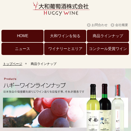
お問合わせ
会社概要
HOME
大和ワインを
知る
商品
ラインナップ
ニュース
ワイナリーと
エリア
コンクール
受賞ワイン
トップページ
商品ラインナップ