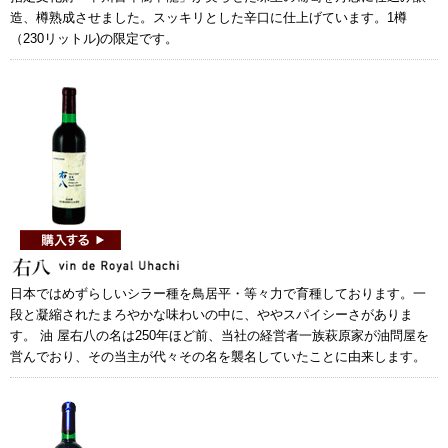
造、樽熟成させました。スッキリとした辛口に仕上げています。1樽
（230リットル)の限定です。
日本ではめずらしいシラー種を鳥居平・等々力で育種しております。一
段と凝縮されたまろやかな味わいの中に、ややスパイシーさがありま
す。 油 屋右八の名は250年ほど前、当社の経営者一族萩原家が油問屋を
営んでおり、その当主が代々その名を襲名していたことに由来します。