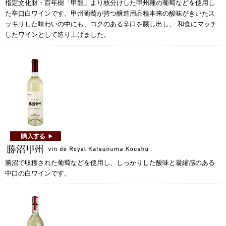
指定文化財・百年樹「甲龍」より枝分けした甲州種の葡萄などを使用し
た辛口白ワインです。甲州葡萄が持つ醸造用品種本来の酸味がきいたス
ッキリした味わいの中にも、コクのある辛口を醸し出し、 和食にマッチ
したワインとして造り上げました。
勝沼で収穫された葡萄などを使用し、しっかりした酸味と凝縮感のある
中口の白ワインです。