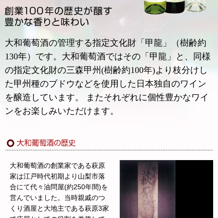
大和葡萄酒の管理する指定文化財「甲龍」（樹齢約
130年）です。大和葡萄酒ではその「甲龍」と、同様
の指定文化財の三森甲州(樹齢約100年)より枝分けし
た甲州種のブドウなどを使用した日本独自のワイン
を醸造しています。 またそれぞれに個性豊かなワイ
ンをお楽しみいただけます。
大和葡萄酒の創業家である萩原
家は江戸時代初期より山梨市落
合にて代々油問屋(約250年間)を
営んでいました。当時親戚のつ
くり酒屋と大地主である萩原3家