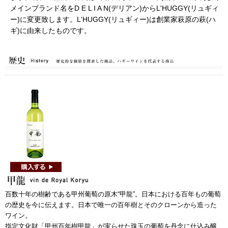
メインブランド名をD E L I A N(デリアン)からL'HUGGY(リュギィ
ー)に変更致します。L'HUGGY(リュギィー)は創業家萩原の萩(ハ
ギ)に由来したものです。
百数十年の樹齢である甲州葡萄の原木“甲龍”。日本における百年もの葡萄
の歴史を今に伝えます。日本で唯一の百年樹とそのクローンから造った
ワイン。
指定文化財「甲州百年樹甲龍」が実らせた珠玉の葡萄を丹念に仕込み醸