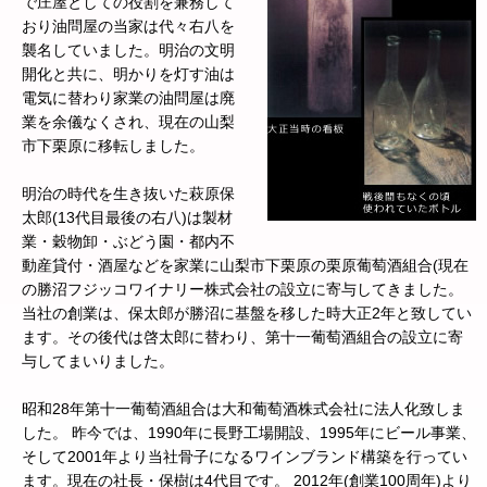
で庄屋としての役割を兼務して
おり油問屋の当家は代々右八を
襲名していました。明治の文明
開化と共に、明かりを灯す油は
電気に替わり家業の油問屋は廃
業を余儀なくされ、現在の山梨
市下栗原に移転しました。
明治の時代を生き抜いた萩原保
太郎(13代目最後の右八)は製材
業・穀物卸・ぶどう園・都内不
動産貸付・酒屋などを家業に山梨市下栗原の栗原葡萄酒組合(現在
の勝沼フジッコワイナリー株式会社の設立に寄与してきました。
当社の創業は、保太郎が勝沼に基盤を移した時大正2年と致してい
ます。その後代は啓太郎に替わり、第十一葡萄酒組合の設立に寄
与してまいりました。
昭和28年第十一葡萄酒組合は大和葡萄酒株式会社に法人化致しま
した。 昨今では、1990年に長野工場開設、1995年にビール事業、
そして2001年より当社骨子になるワインブランド構築を行ってい
ます。現在の社長・保樹は4代目です。 2012年(創業100周年)より