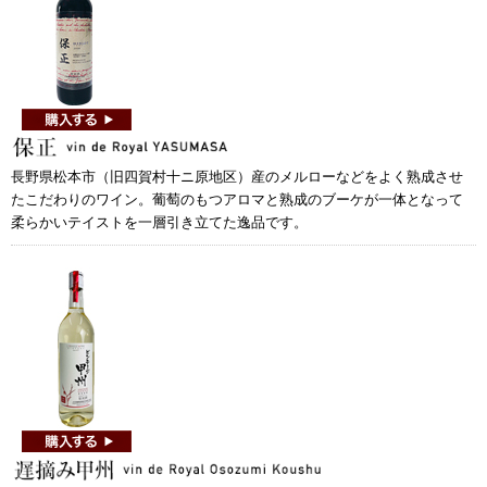
長野県松本市（旧四賀村十ニ原地区）産のメルローなどをよく熟成させ
たこだわりのワイン。葡萄のもつアロマと熟成のブーケが一体となって
柔らかいテイストを一層引き立てた逸品です。