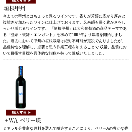
今までの甲州とはちょっと異るワインです。香りが芳醇に広がり厚みと
複雑さが加わったワインに仕上げております。又余韻も長く豊かさをし
っかり感じるワインです。 「垣根甲州」は大和葡萄酒の商品テーマであ
る「凝縮・複雑・エレガント」を求めて1997年より栽培を開始しまし
た。過去において甲州の垣根栽培は絶対不可能が定説でありましたが、
品種特性を理解し、必要と思う作業工程を加えることで 収量、品質にお
いて目指す目標を具体的な指数を持って達成いたしました。
ミネラル分豊富な原料を選んで醸造することにより、ベリーAの豊かな香