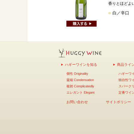
香りとほどよ
白／辛口 7
ハギーワインを知る
商品ライ
個性 Originality
ハギーワ
凝縮 Condensation
独自性ワ
複雑 Complicatedly
スパーク
エレガント Elegant
定番ワイ
お問い合わせ
サイトポリシー