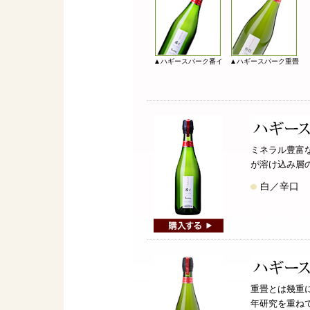
▲ハギースパーク番イ
▲ハギースパーク重畳
ミネラル豊富
が溶け込み層
白／辛口 7
重畳とは幾重
年研究を重ね