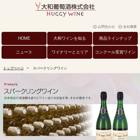
お問合わせ
会社概要
HOME
大和ワインを
知る
商品
ラインナップ
ニュース
ワイナリーと
エリア
コンクール
受賞ワイン
トップページ
スパークリングワイン