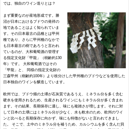
では、独自のワイン造りとは？
まず重要なのが産地形成です。勝
沼が日本におけるブドウの発祥の
地であることはよく知られていま
す。その日本最古の品種とは甲州
種であり、さらに甲州種のなかで
も日本最古の樹であろうと言われ
ているのが、大和葡萄酒の管理す
る指定文化財「甲龍」（樹齢約130
年）です。 大和葡萄酒ではその
「甲龍」と、 同様の指定文化財の
三森甲州（樹齢約100年）より枝分けした甲州種のブドウなどを使用した
日本独自のワインを醸造しています。
欧州では、ブドウ畑の土壌が石灰質であるうえ、ミネラル分を多く含む
硬水を使用されるため、生産されるワインにもミネラル分が多く含まれ
ます。その結果、長期保存に適し、味にも複雑さが増します。それに対
して日本の土壌にはミネラル分が少なく、水も軟水のため、欧州のワイ
ンと比べると長期保存に向かず、味にも特徴がないと言われてきまし
た。 そこで、土中のミネラル分を補うため、カルシウムを多く含んだ貝