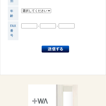
別
年
齢
FAX
-
-
番
号