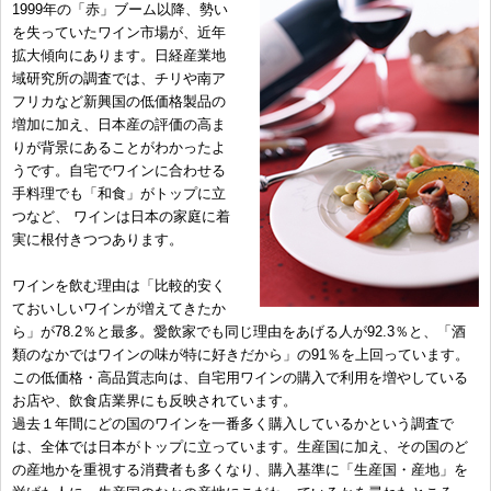
1999年の「赤」ブーム以降、勢い
を失っていたワイン市場が、近年
拡大傾向にあります。日経産業地
域研究所の調査では、チリや南ア
フリカなど新興国の低価格製品の
増加に加え、日本産の評価の高ま
りが背景にあることがわかったよ
うです。自宅でワインに合わせる
手料理でも「和食」がトップに立
つなど、 ワインは日本の家庭に着
実に根付きつつあります。
ワインを飲む理由は「比較的安く
ておいしいワインが増えてきたか
ら」が78.2％と最多。愛飲家でも同じ理由をあげる人が92.3％と、「酒
類のなかではワインの味が特に好きだから」の91％を上回っています。
この低価格・高品質志向は、自宅用ワインの購入で利用を増やしている
お店や、飲食店業界にも反映されています。
過去１年間にどの国のワインを一番多く購入しているかという調査で
は、全体では日本がトップに立っています。生産国に加え、その国のど
の産地かを重視する消費者も多くなり、購入基準に「生産国・産地」を