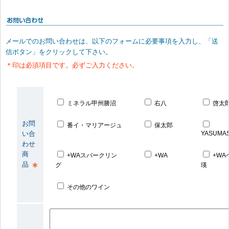
メールでのお問い合わせは、以下のフォームに必要事項を入力し、「送
信ボタン」をクリックして下さい。
＊印は必須項目です。必ずご入力ください。
ミネラル甲州勝沼
右八
啓太
お問
番イ・マリアージュ
保太郎
い合
YASUMA
わせ
商
+WAスパークリン
+WA
+WA
品
グ
瑛
その他のワイン