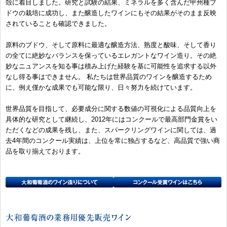
殻に着目しました。研究と試験の結果、ミネラルを多く含んだ甲州種ブ
ドウの栽培に成功し、また醸造したワインにもその結果がそのまま反映
されていることも確認できました。
原料のブドウ、そして原料に最適な醸造方法、熟度と酸味、そして香り
の全てに絶妙なバランスを保っているエレガントなワイン造り。その絶
妙なニュアンスを知る事は積み上げた経験を基に可能性を追求する以外
なし得る事はできません。 私たちは世界品質のワインを醸造するため
に、例え僅かな成果でも可能な限り、日々努力を続けています。
世界品質を目指して、必要成分に関する数値の可視化による品質向上を
具体的な研究として継続し、2012年にはコンクールで最高部門金賞をい
ただくなどの成果を残し、また、スパークリングワインに関しては、過
去4年間のコンクール実績は、上位を常に独占するなど、高品質で強い商
品を取り揃えております。