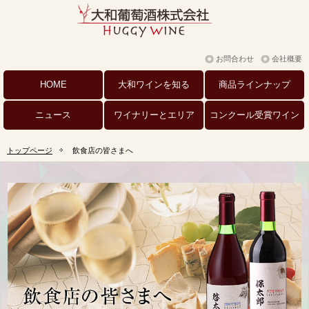
お問合わせ
会社概要
HOME
大和ワインを
知る
商品
ラインナップ
ニュース
ワイナリーと
エリア
コンクール
受賞ワイン
トップページ
飲食店の皆さまへ