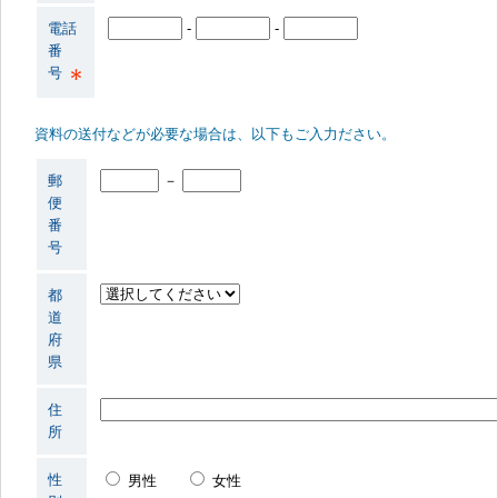
電話
-
-
番
号
資料の送付などが必要な場合は、以下もご入力ださい。
郵
－
便
番
号
都
道
府
県
住
所
性
男性
女性