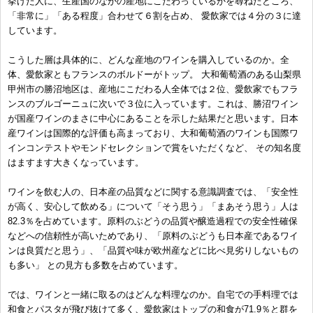
挙げた人に、生産国のなかの産地にこだわっているかを尋ねたところ、
「非常に」「ある程度」合わせて６割を占め、 愛飲家では４分の３に達
しています。
こうした層は具体的に、どんな産地のワインを購入しているのか。全
体、愛飲家ともフランスのボルドーがトップ。 大和葡萄酒のある山梨県
甲州市の勝沼地区は、産地にこだわる人全体では２位、愛飲家でもフラ
ンスのブルゴーニュに次いで３位に入っています。これは、勝沼ワイン
が国産ワインのまさに中心にあることを示した結果だと思います。日本
産ワインは国際的な評価も高まっており、大和葡萄酒のワインも国際ワ
インコンテストやモンドセレクションで賞をいただくなど、 その知名度
はますます大きくなっています。
ワインを飲む人の、日本産の品質などに関する意識調査では、「安全性
が高く、安心して飲める」について「そう思う」「まあそう思う」人は
82.3％を占めています。原料のぶどうの品質や醸造過程での安全性確保
などへの信頼性が高いためであり、「原料のぶどうも日本産であるワイ
ンは良質だと思う」、「品質や味が欧州産などに比べ見劣りしないもの
も多い」 との見方も多数を占めています。
では、ワインと一緒に取るのはどんな料理なのか。自宅での手料理では
和食とパスタが飛び抜けて多く、愛飲家はトップの和食が71.9％と群を