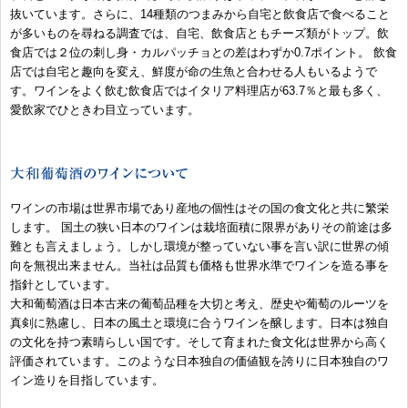
抜いています。さらに、14種類のつまみから自宅と飲食店で食べること
が多いものを尋ねる調査では、自宅、飲食店ともチーズ類がトップ。飲
食店では２位の刺し身・カルパッチョとの差はわずか0.7ポイント。 飲食
店では自宅と趣向を変え、鮮度が命の生魚と合わせる人もいるようで
す。ワインをよく飲む飲食店ではイタリア料理店が63.7％と最も多く、
愛飲家でひときわ目立っています。
ワインの市場は世界市場であり産地の個性はその国の食文化と共に繁栄
します。 国土の狭い日本のワインは栽培面積に限界がありその前途は多
難とも言えましょう。しかし環境が整っていない事を言い訳に世界の傾
向を無視出来ません。当社は品質も価格も世界水準でワインを造る事を
指針としています。
大和葡萄酒は日本古来の葡萄品種を大切と考え、歴史や葡萄のルーツを
真剣に熟慮し、日本の風土と環境に合うワインを醸します。日本は独自
の文化を持つ素晴らしい国です。そして育まれた食文化は世界から高く
評価されています。このような日本独自の価値観を誇りに日本独自のワ
イン造りを目指しています。