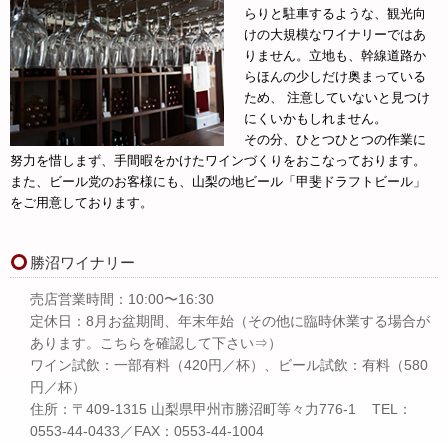
らりと駐車するような、観光向
けの大規模なワイナリーではあ
りません。立地も、幹線道路か
らほんの少しだけ奥まっている
ため、 注意していないと見つけ
にくいかもしれません。
その分、ひとつひとつの作業に
努力を惜しまず、手間暇をかけたワインづくりをおこなっております。
また、ビール党のお客様にも、山梨の地ビール「甲斐ドラフトビール」
をご用意しております。
勝沼ワイナリー
売店営業時間：10:00〜16:30
定休日：8月お盆期間、年末年始（その他に臨時休業する場合が
あります。
こちらを確認して下さい⇒
）
ワイン試飲：一部有料（420円／杯）、ビール試飲：有料（580
円／杯）
住所：〒409-1315 山梨県甲州市勝沼町等々力776-1 TEL：
0553-44-0433／FAX：0553-44-1004