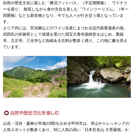
自然や歴史文化に親しむ「勝沼フットパス」（不定期開催）、ワイナリ
ーを巡り、 散策しながら食や文化を楽しむ「ワインツーリズム」（年一
回開催）なども新名物となり、今でも人々が行き交う場となっていま
す。
エリア内には、宮光園などのワイン生産にまつわる近代産業遺産の他、
武田氏の祈祷所として保護を受けた国宝大善寺薬師堂をはじめ、萬福
寺、立正寺、三光寺など由緒ある古刹が数多く残り、この地に趣を添え
ています。
山岳・渓谷・森林が市域の8割を占める甲州市は、登山やトレッキングの
人気スポットが数多くあり、特に人気の高い「日本百名山 大菩薩嶺」か