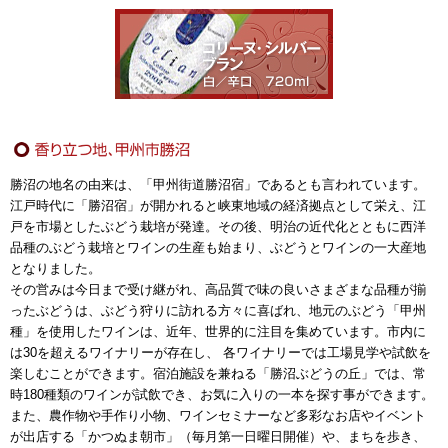
勝沼の地名の由来は、「甲州街道勝沼宿」であるとも言われています。
江戸時代に「勝沼宿」が開かれると峡東地域の経済拠点として栄え、江
戸を市場としたぶどう栽培が発達。その後、明治の近代化とともに西洋
品種のぶどう栽培とワインの生産も始まり、ぶどうとワインの一大産地
となりました。
その営みは今日まで受け継がれ、高品質で味の良いさまざまな品種が揃
ったぶどうは、ぶどう狩りに訪れる方々に喜ばれ、地元のぶどう「甲州
種」を使用したワインは、近年、世界的に注目を集めています。市内に
は30を超えるワイナリーが存在し、 各ワイナリーでは工場見学や試飲を
楽しむことができます。宿泊施設を兼ねる「勝沼ぶどうの丘」では、常
時180種類のワインが試飲でき、お気に入りの一本を探す事ができます。
また、農作物や手作り小物、ワインセミナーなど多彩なお店やイベント
が出店する「かつぬま朝市」（毎月第一日曜日開催）や、まちを歩き、