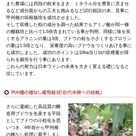
また農場には貝殻の粉末をまき、ミネラル分を豊富に含ませ
るなど成分面からの工夫も挑みるなど試行錯誤の末、見事に
甲州種の垣根栽培を成功させました。
そして収穫した粒の成分を調べた結果でもアミノ酸が同一種
の棚栽培と比べて1.5倍含まれている事が判明。同様に味を良
くするアラニンの量は3倍、ブドウの粒を小さくするプロリン
の量は1.5倍となり、 栄養度の高いブドウをつくりあげる事に
も成功しました。成功のポイントは10ha当り1tの収穫量が得
られる栽培を行う事にあります。
これらの努力は日本ワインの未来を大きく変える礎になると
信じています。
さらに凝縮した高品質の醸
造用ブドウを生産する手段
としてブドウの小粒化を思
いつき、4年前から甲州種
の種なし処理に着手しまし