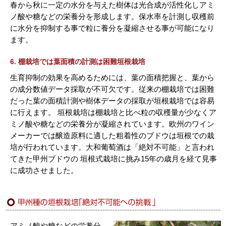
春から秋に一定の水分を与えた樹体は光合成が活性化しアミ
ノ酸や糖などの栄養分を形成します。保水率を計測し収穫前
に水分を抑制する事で粒に養分を凝縮させる事が可能になり
ます。
6. 棚栽培では葉面積の計測は困難垣根栽培
生育抑制の効果を高めるためには、葉の面積把握と、葉から
の成分数値データ採取が不可欠です。従来の棚栽培では困難
だった葉の面積計測や樹体データの採取が垣根栽培では容易
に行えます。 垣根栽培は棚栽培と比べ粒の収穫量が少なくア
ミノ酸や糖などの栄養分が凝縮されています。欧州のワイン
メーカーでは醸造原料に適した粗着性のブドウは垣根での栽
培が行われています。大和葡萄酒は「絶対不可能」と言われ
てきた甲州ブドウの 垣根式栽培に挑み15年の歳月を経て見事
に成功させました。
アミノ酸や糖などの栄養分