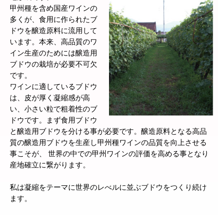
甲州種を含め国産ワインの
多くが、食用に作られたブ
ドウを醸造原料に流用して
います。本来、高品質のワ
イン生産のためには醸造用
ブドウの栽培が必要不可欠
です。
ワインに適しているブドウ
は、皮が厚く凝縮感が高
い、小さい粒で粗着性のブ
ドウです。まず食用ブドウ
と醸造用ブドウを分ける事が必要です。醸造原料となる高品
質の醸造用ブドウを生産し甲州種ワインの品質を向上させる
事こそが、 世界の中での甲州ワインの評価を高める事となり
産地確立に繋がります。
私は凝縮をテーマに世界のレべルに並ぶブドウをつくり続け
ます。