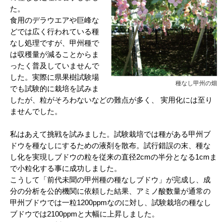
た。
食用のデラウエアや巨峰な
どでは広く行われている種
なし処理ですが、甲州種で
は収穫量が減ることからま
ったく普及していませんで
した。実際に県果樹試験場
種なし甲州の畑
でも試験的に栽培を試みま
したが、粒がそろわないなどの難点が多く、 実用化には至り
ませんでした。
私はあえて挑戦を試みました。試験栽培では種がある甲州ブ
ドウを種なしにするための液剤を散布。試行錯誤の末、種な
し化を実現しブドウの粒を従来の直径2cmの半分となる1cmま
で小粒化する事に成功しました。
こうして「前代未聞の甲州種の種なしブドウ」が完成し、成
分の分析を公的機関に依頼した結果、アミノ酸数量が通常の
甲州ブドウでは一粒1200ppmなのに対し、試験栽培の種なし
ブドウでは2100ppmと大幅に上昇しました。