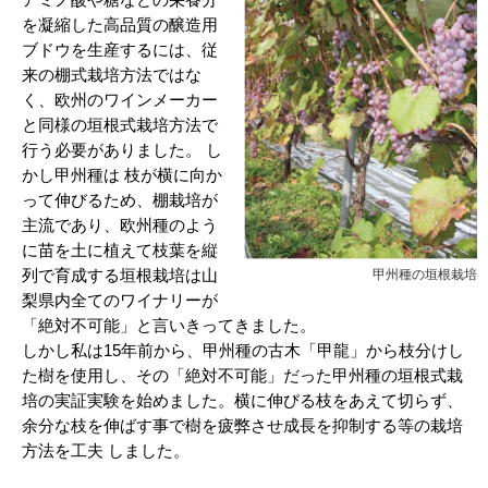
を凝縮した高品質の醸造用
ブドウを生産するには、従
来の棚式栽培方法ではな
く、欧州のワインメーカー
と同様の垣根式栽培方法で
行う必要がありました。 し
かし甲州種は 枝が横に向か
って伸びるため、棚栽培が
主流であり、欧州種のよう
に苗を土に植えて枝葉を縦
列で育成する垣根栽培は山
甲州種の垣根栽培
梨県内全てのワイナリーが
「絶対不可能」と言いきってきました。
しかし私は15年前から、甲州種の古木「甲龍」から枝分けし
た樹を使用し、その「絶対不可能」だった甲州種の垣根式栽
培の実証実験を始めました。横に伸びる枝をあえて切らず、
余分な枝を伸ばす事で樹を疲弊させ成長を抑制する等の栽培
方法を工夫 しました。