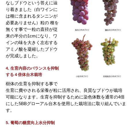
なしブドウという答えに辿
り着きました（白ワインに
は種に含まれるタンニンが
必要ありません）粒の 種を
無くす事で一粒の直径が従
来の半分の1cmになり、ワ
インの味を大きく左右する
アミノ酸を凝縮したブドウ
が完成しました。
4. 生育内容のバランスを抑制
する４倍体台木栽培
樹体の生育を抑制する事で
生育に費やされる栄養が粒に活用され、良質なブドウが栽培
可能になります。生育を抑制するために染色体数を通常の4倍
にした5BBグローアル台木を使用した栽培法に取り組んでいま
す。
5. 葡萄の糖度向上水分抑制