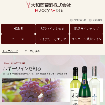
お問合わせ
会社概要
HOME
大和ワインを
知る
商品
ラインナップ
ニュース
ワイナリーと
エリア
コンクール
受賞ワイン
トップページ
テーマは凝縮