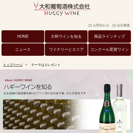
お問合わせ
会社概要
HOME
大和ワインを
知る
商品
ラインナップ
ニュース
ワイナリーと
エリア
コンクール
受賞ワイン
トップページ
テーマはエレガント