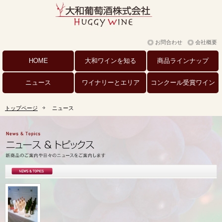
お問合わせ
会社概要
HOME
大和ワインを
知る
商品
ラインナップ
ニュース
ワイナリーと
エリア
コンクール
受賞ワイン
トップページ
ニュース