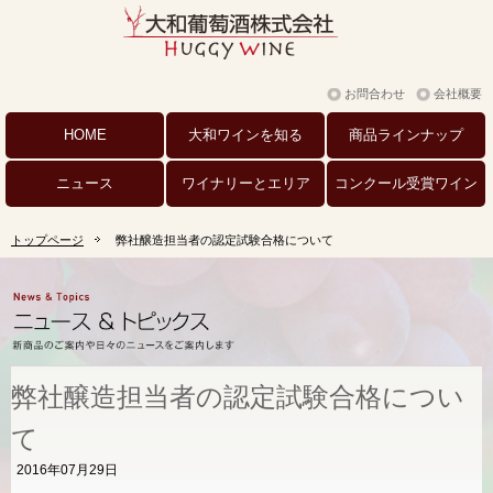
お問合わせ
会社概要
HOME
大和ワインを
知る
商品
ラインナップ
ニュース
ワイナリーと
エリア
コンクール
受賞ワイン
トップページ
弊社醸造担当者の認定試験合格について
弊社醸造担当者の認定試験合格につい
て
2016年07月29日